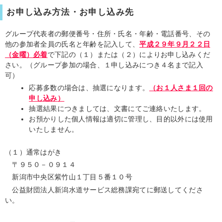
お申し込み方法・お申し込み先
グループ代表者の郵便番号・住所・氏名・年齢・電話番号、その
他の参加者全員の氏名と年齢を記入して、
平成２９年９月２２日
（金曜）
必着
で下記の（１）または（２）によりお申し込みくだ
さい。（グループ参加の場合、１申し込みにつき４名まで記入
可）
応募多数の場合は、抽選になります。
（お１人さま１回の
申し込み
）
抽選結果につきましては、文書にてご連絡いたします。
お預かりした個人情報は適切に管理し、目的以外には使用
いたしません。
（１）通常はがき
〒９５０－０９１４
新潟市中央区紫竹山１丁目５番１０号
公益財団法人新潟水道サービス総務課宛てに郵送してくださ
い。