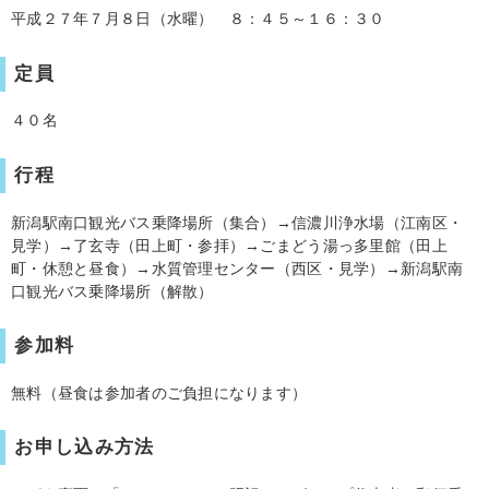
平成２７年７月８日（水曜） ８：４５～１６：３０
定員
４０名
行程
新潟駅南口観光バス乗降場所（集合）→信濃川浄水場（江南区・
見学）→了玄寺（田上町・参拝）→ごまどう湯っ多里館（田上
町・休憩と昼食）→水質管理センター（西区・見学）→新潟駅南
口観光バス乗降場所（解散）
参加料
無料（昼食は参加者のご負担になります）
お申し込み方法