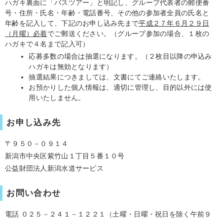
ハガキ裏面に「バスツアー」と明記し、グループ代表者の郵便番
号・住所・氏名・年齢・電話番号、その他の参加者全員の氏名と
年齢を記入して、下記のお申し込み先まで
平成２７年６月２９日
（月曜）必着
でご郵送ください。（グループ参加の場合、１枚の
ハガキで４名まで記入可）
応募多数の場合は抽選になります。（２枚目以降の申込み
ハガキは無効となります）
抽選結果につきましては、文書にてご連絡いたします。
お預かりした個人情報は、適切に管理し、目的以外には使
用いたしません。
お申し込み先
〒９５０－０９１４
新潟市中央区紫竹山１丁目５番１０号
公益財団法人新潟水道サービス
お問い合わせ
電話 ０２５－２４１－１２２１（土曜・日曜・祝日を除く午前９