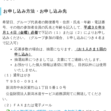
お申し込み方法・お申し込み先
希望日、グループ代表者の郵便番号・住所・氏名・年齢・電話番
号、その他の参加者全員の氏名と年齢を記入して、
平成３０年９
月１４日（金曜）
必着
で下記の（１）または（２）によりお申し
込みください。（グループ参加の場合、１申し込みにつき４名ま
で記入可）
応募多数の場合は、抽選になります。
（お１人さま１回の
申し込み
）
抽選結果につきましては、文書にてご連絡いたします。
お預かりした個人情報は適切に管理し、目的以外には使用
いたしません。
（１）通常はがき
〒９５０－０９１４
新潟市中央区紫竹山１丁目５番１０号
公益財団法人新潟水道サービス総務課宛てに郵送してくださ
い。
（２）ＦＡＸまたは電子メール