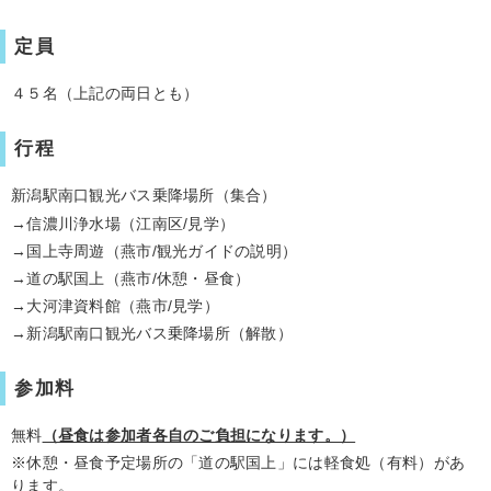
定員
４５名（上記の両日とも）
行程
新潟駅南口観光バス乗降場所（集合）
→信濃川浄水場（江南区/見学）
→国上寺周遊（燕市/観光ガイドの説明）
→道の駅国上（燕市/休憩・昼食）
→大河津資料館（燕市/見学）
→新潟駅南口観光バス乗降場所（解散）
参加料
無料
（昼食は参加者各自のご負担になります。）
※休憩・昼食予定場所の「道の駅国上」には軽食処（有料）があ
ります。