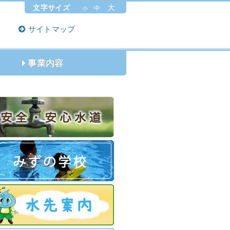
大
文字サイズ
中
小
サイトマップ
事業内容