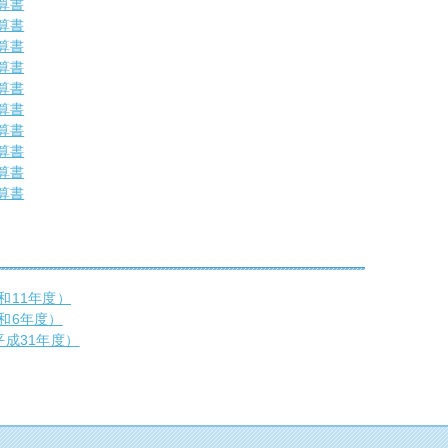
算書
算書
算書
算書
算書
算書
算書
算書
算書
算書
和11年度）
和6年度）
平成31年度）