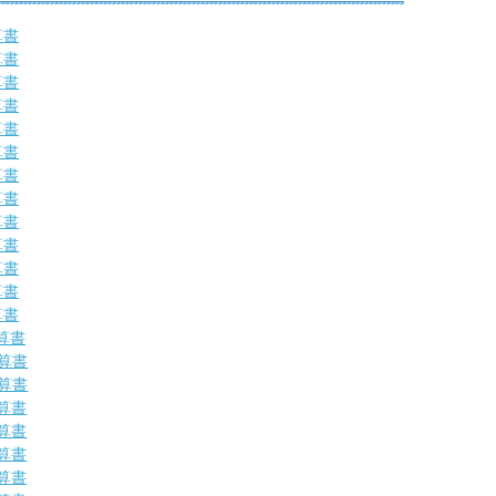
算書
算書
算書
算書
算書
算書
算書
算書
算書
算書
算書
算書
算書
算書
算書
算書
算書
算書
算書
算書