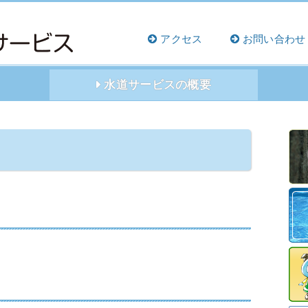
アクセス
お問い合わせ
水道サービスの概要