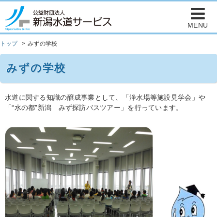
トップ
みずの学校
みずの学校
水道に関する知識の醸成事業として、「浄水場等施設見学会」や
「“水の都”新潟 みず探訪バスツアー」を行っています。