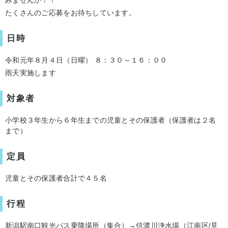
たくさんのご応募をお待ちしています。
日時
令和元年８月４日（日曜） ８：３０～１６：００
雨天実施します
対象者
小学校３年生から６年生までの児童とその保護者（保護者は２名
まで）
定員
児童とその保護者合計で４５名
行程
新潟駅南口観光バス乗降場所（集合）→信濃川浄水場（江南区/見