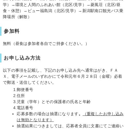
学）→環境と人間のふれあい館（北区/見学）→菱風荘（北区/昼
食・休憩）→ビュー福島潟（北区/見学）→新潟駅南口観光バス乗
降場所（解散）
参加料
無料（昼食は参加者各自でご持参ください。）
お申し込み方法
以下の事項を記載し、下記のお申し込み先へ通常はがき、ＦＡ
Ｘ、電子メールのいずれかにて令和元年６月２８日（金曜）必着
で郵送・送信してください。
郵便番号
住所
児童（学年）とその保護者の氏名と年齢
電話番号
応募多数の場合は抽選になります
。
（重複したお申し込み
は無効となります）
抽選結果につきましては、応募者全員に文書にてご連絡い