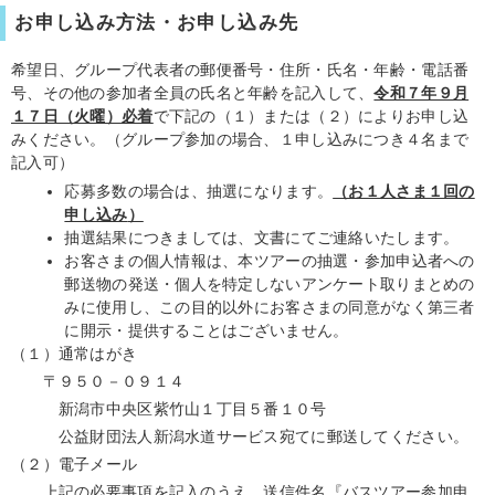
お申し込み方法・お申し込み先
希望日、グループ代表者の郵便番号・住所・氏名・年齢・電話番
号、その他の参加者全員の氏名と年齢を記入して、
令和７年９月
１７日（火曜）
必着
で下記の（１）または（２）によりお申し込
みください。（グループ参加の場合、１申し込みにつき４名まで
記入可）
応募多数の場合は、抽選になります。
（お１人さま１回の
申し込み
）
抽選結果につきましては、文書にてご連絡いたします。
お客さまの個人情報は、本ツアーの抽選・参加申込者への
郵送物の発送・個人を特定しないアンケート取りまとめの
みに使用し、この目的以外にお客さまの同意がなく第三者
に開示・提供することはございません。
（１）通常はがき
〒９５０－０９１４
新潟市中央区紫竹山１丁目５番１０号
公益財団法人新潟水道サービス宛てに郵送してください。
（２）電子メール
上記の必要事項を記入のうえ、送信件名『バスツアー参加申