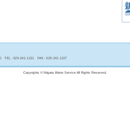
ス
: 025-241-1221 FAX : 025-241-1227
Copyrights © Niigata Water Service All Rights Reserved.